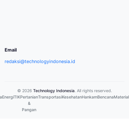
Email
redaksi@technologyindonesia.id
© 2026
Technology Indonesia
. All rights reserved.
a
Energi
TIK
Pertanian
Transportasi
Kesehatan
Hankam
Bencana
Material
&
Pangan