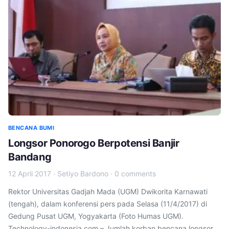
BENCANA BUMI
Longsor Ponorogo Berpotensi Banjir
Bandang
12 April 2017
·
Setiyo Bardono
·
0 comments
Rektor Universitas Gadjah Mada (UGM) Dwikorita Karnawati
(tengah), dalam konferensi pers pada Selasa (11/4/2017) di
Gedung Pusat UGM, Yogyakarta (Foto Humas UGM).
Technology-indonesia.com – Jumlah korban bencana longsor