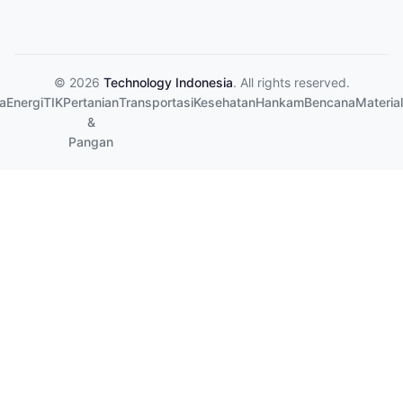
© 2026
Technology Indonesia
. All rights reserved.
a
Energi
TIK
Pertanian
Transportasi
Kesehatan
Hankam
Bencana
Material
&
Pangan