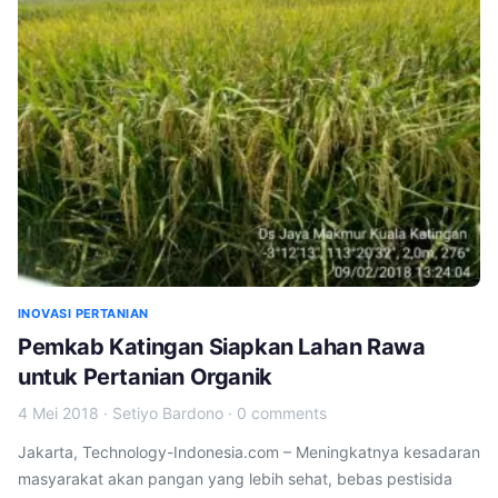
INOVASI PERTANIAN
Pemkab Katingan Siapkan Lahan Rawa
untuk Pertanian Organik
4 Mei 2018
·
Setiyo Bardono
·
0 comments
Jakarta, Technology-Indonesia.com – Meningkatnya kesadaran
masyarakat akan pangan yang lebih sehat, bebas pestisida