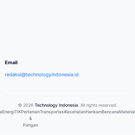
Email
redaksi@technologyindonesia.id
© 2026
Technology Indonesia
. All rights reserved.
a
Energi
TIK
Pertanian
Transportasi
Kesehatan
Hankam
Bencana
Material
&
Pangan