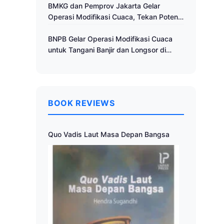
Cuaca
BMKG dan Pemprov Jakarta Gelar
Operasi Modifikasi Cuaca, Tekan Potensi
Bencana Hidrometeorologi
BNPB Gelar Operasi Modifikasi Cuaca
untuk Tangani Banjir dan Longsor di
Muria Raya
BOOK REVIEWS
Quo Vadis Laut Masa Depan Bangsa