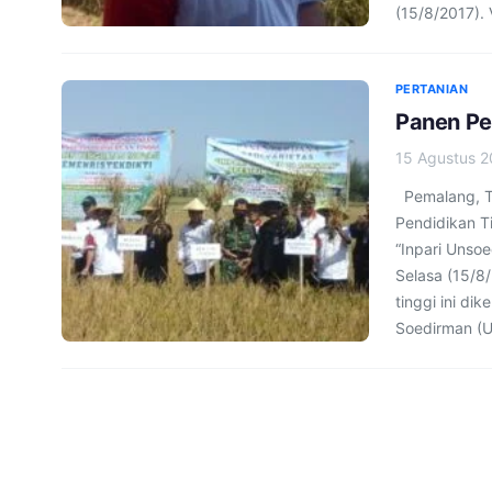
(15/8/2017). 
PERTANIAN
Panen Per
15 Agustus 2
Pemalang, Te
Pendidikan Ti
“Inpari Unso
Selasa (15/8
tinggi ini di
Soedirman (U