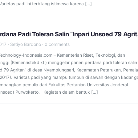
Varietas padi ini terbilang istimewa karena […]
dana Padi Toleran Salin “Inpari Unsoed 79 Agrit
017
·
Setiyo Bardono
·
0 comments
chnology-Indonesia.com – Kementerian Riset, Teknologi, dan
nggi (Kemenristekdikti) menggelar panen perdana padi toleran salin
ed 79 Agritan” di desa Nyamplungsari, Kecamatan Petarukan, Pemal
/2017). Varietas padi yang mampu tumbuh di sawah dengan kadar 
kembangkan pemulia dari Fakultas Pertanian Universitas Jenderal
nsoed) Purwokerto. Kegiatan dalam bentuk […]