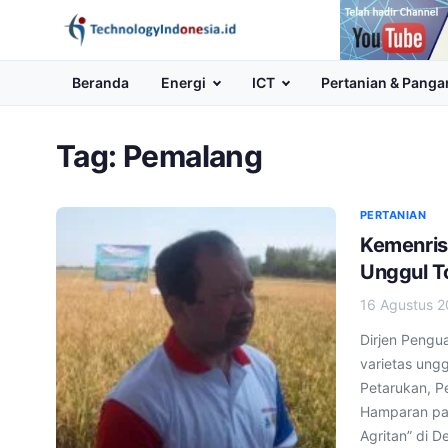
Channel
Youtube
Beranda
Energi
ICT
Pertanian & Panga
Tag:
Pemalang
PERTANIAN
Kemenris
Unggul To
16 Agustus 2
Dirjen Pengu
varietas ung
Petarukan, P
Hamparan pad
Agritan” di 