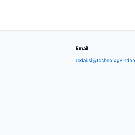
Email
redaksi@technologyindone