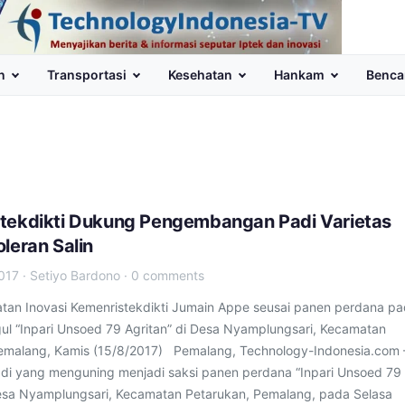
n
Transportasi
Kesehatan
Hankam
Benca
tekdikti Dukung Pengembangan Padi Varietas
leran Salin
017
·
Setiyo Bardono
·
0 comments
atan Inovasi Kemenristekdikti Jumain Appe seusai panen perdana pa
gul “Inpari Unsoed 79 Agritan” di Desa Nyamplungsari, Kecamatan
emalang, Kamis (15/8/2017) Pemalang, Technology-Indonesia.com 
i yang menguning menjadi saksi panen perdana “Inpari Unsoed 79
Desa Nyamplungsari, Kecamatan Petarukan, Pemalang, pada Selasa