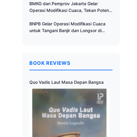
Cuaca
BMKG dan Pemprov Jakarta Gelar
Operasi Modifikasi Cuaca, Tekan Potensi
Bencana Hidrometeorologi
BNPB Gelar Operasi Modifikasi Cuaca
untuk Tangani Banjir dan Longsor di
Muria Raya
BOOK REVIEWS
Quo Vadis Laut Masa Depan Bangsa