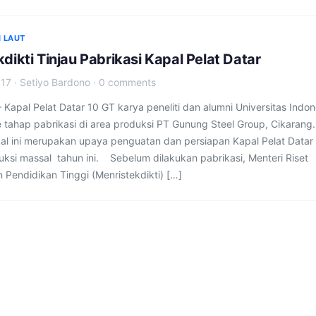
 LAUT
dikti Tinjau Pabrikasi Kapal Pelat Datar
017
·
Setiyo Bardono
·
0 comments
apal Pelat Datar 10 GT karya peneliti dan alumni Universitas Indon
e tahap pabrikasi di area produksi PT Gunung Steel Group, Cikarang.
pal ini merupakan upaya penguatan dan persiapan Kapal Pelat Datar
uksi massal tahun ini. Sebelum dilakukan pabrikasi, Menteri Riset
 Pendidikan Tinggi (Menristekdikti) […]