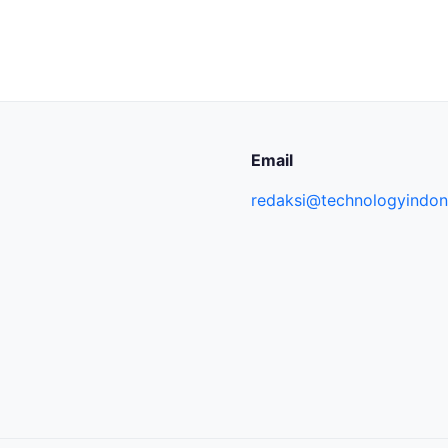
Email
redaksi@technologyindone