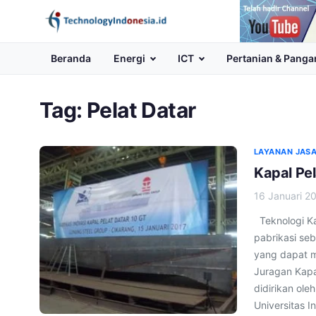
Channel
Youtube
Beranda
Energi
ICT
Pertanian & Panga
Tag:
Pelat Datar
LAYANAN JASA
Kapal Pel
16 Januari 2
Teknologi Ka
pabrikasi seb
yang dapat me
Juragan Kapa
didirikan ole
Universitas I