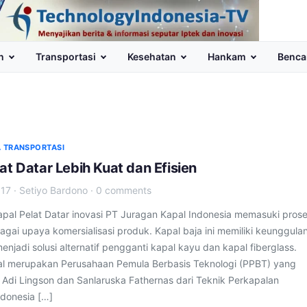
n
Transportasi
Kesehatan
Hankam
Benca
 TRANSPORTASI
at Datar Lebih Kuat dan Efisien
017
·
Setiyo Bardono
·
0 comments
pal Pelat Datar inovasi PT Juragan Kapal Indonesia memasuki pros
agai upaya komersialisasi produk. Kapal baja ini memiliki keunggula
njadi solusi alternatif pengganti kapal kayu dan kapal fiberglass.
l merupakan Perusahaan Pemula Berbasis Teknologi (PPBT) yang
h Adi Lingson dan Sanlaruska Fathernas dari Teknik Perkapalan
ndonesia […]