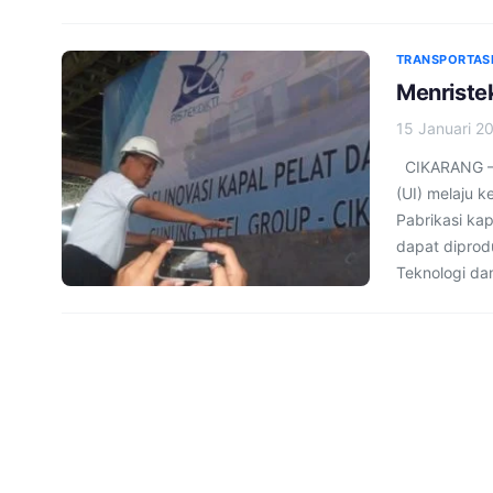
TRANSPORTASI
Menristek
15 Januari 2
CIKARANG – K
(UI) melaju k
Pabrikasi ka
dapat diprod
Teknologi dan