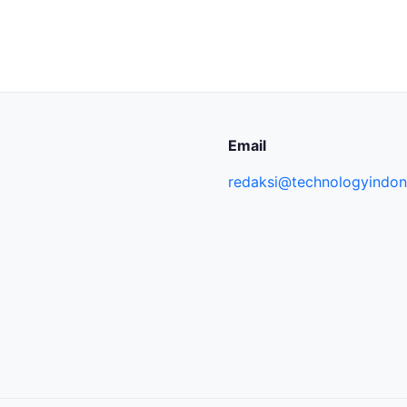
Email
redaksi@technologyindone