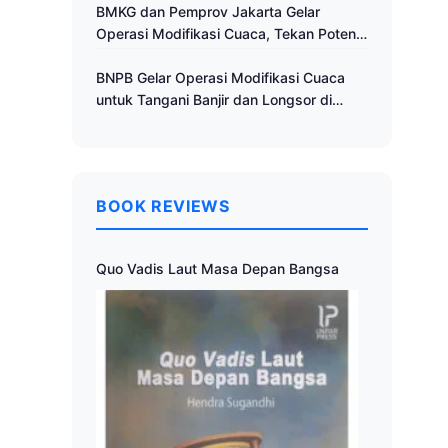
Cuaca
BMKG dan Pemprov Jakarta Gelar
Operasi Modifikasi Cuaca, Tekan Potensi
Bencana Hidrometeorologi
BNPB Gelar Operasi Modifikasi Cuaca
untuk Tangani Banjir dan Longsor di
Muria Raya
BOOK REVIEWS
Quo Vadis Laut Masa Depan Bangsa