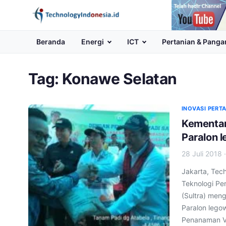
Channel
Youtube
Beranda
Energi
ICT
Pertanian & Panga
Tag:
Konawe Selatan
INOVASI PERT
Kementan
Paralon l
28 Juli 2018
Jakarta, Tec
Teknologi Pe
(Sultra) meng
Paralon lego
Penanaman VU