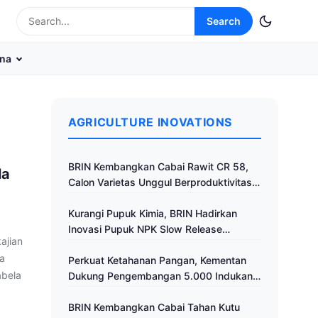
Search
na
AGRICULTURE INOVATIONS
BRIN Kembangkan Cabai Rawit CR 58,
la
Calon Varietas Unggul Berproduktivitas
Tinggi
Kurangi Pupuk Kimia, BRIN Hadirkan
Inovasi Pupuk NPK Slow Release
ajian
Fertilizer di Klaten
ra
Perkuat Ketahanan Pangan, Kementan
abela
Dukung Pengembangan 5.000 Indukan
Ayam ALOPE UNHAS-1
BRIN Kembangkan Cabai Tahan Kutu