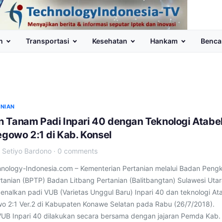
n
Transportasi
Kesehatan
Hankam
Benca
ANIAN
 Tanam Padi Inpari 40 dengan Teknologi Atabe
egowo 2:1 di Kab. Konsel
·
Setiyo Bardono
·
0 comments
hnology-Indonesia.com – Kementerian Pertanian melalui Badan Pengk
rtanian (BPTP) Badan Litbang Pertanian (Balitbangtan) Sulawesi Uta
enalkan padi VUB (Varietas Unggul Baru) Inpari 40 dan teknologi At
wo 2:1 Ver.2 di Kabupaten Konawe Selatan pada Rabu (26/7/2018).
B Inpari 40 dilakukan secara bersama dengan jajaran Pemda Kab.