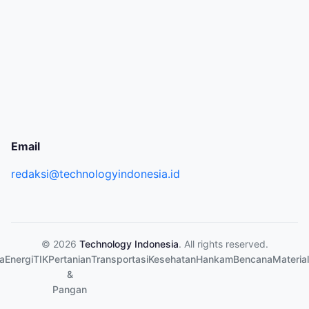
Email
redaksi@technologyindonesia.id
© 2026
Technology Indonesia
. All rights reserved.
a
Energi
TIK
Pertanian
Transportasi
Kesehatan
Hankam
Bencana
Material
&
Pangan