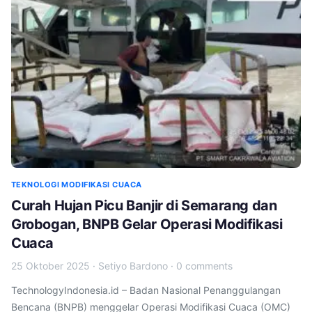
TEKNOLOGI MODIFIKASI CUACA
Curah Hujan Picu Banjir di Semarang dan
Grobogan, BNPB Gelar Operasi Modifikasi
Cuaca
25 Oktober 2025
·
Setiyo Bardono
·
0 comments
TechnologyIndonesia.id – Badan Nasional Penanggulangan
Bencana (BNPB) menggelar Operasi Modifikasi Cuaca (OMC)