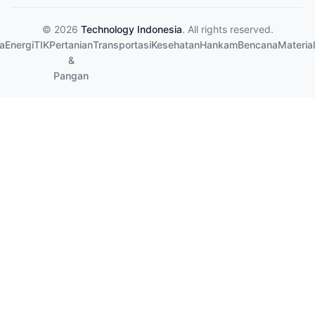
© 2026
Technology Indonesia
. All rights reserved.
a
Energi
TIK
Pertanian
Transportasi
Kesehatan
Hankam
Bencana
Material
&
Pangan