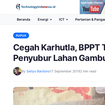
Channel
Youtube
Beranda
Energi
ICT
Pertanian & Panga
PUPUK
Cegah Karhutla, BPPT 
Penyubur Lahan Gamb
By
Setiyo Bardono
17 September 2019
2 min read