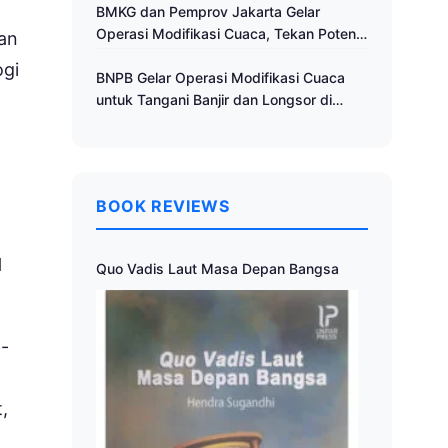
Cuaca
BMKG dan Pemprov Jakarta Gelar
Operasi Modifikasi Cuaca, Tekan Potensi
an
Bencana Hidrometeorologi
ogi
BNPB Gelar Operasi Modifikasi Cuaca
untuk Tangani Banjir dan Longsor di
Muria Raya
BOOK REVIEWS
H
Quo Vadis Laut Masa Depan Bangsa
-
,