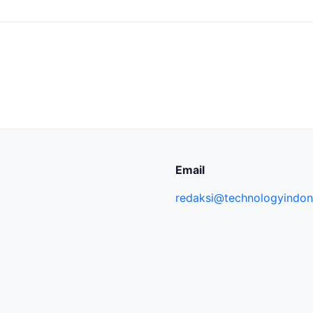
Email
redaksi@technologyindone