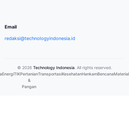
Email
redaksi@technologyindonesia.id
© 2026
Technology Indonesia
. All rights reserved.
a
Energi
TIK
Pertanian
Transportasi
Kesehatan
Hankam
Bencana
Material
&
Pangan