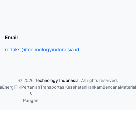
Email
redaksi@technologyindonesia.id
© 2026
Technology Indonesia
. All rights reserved.
a
Energi
TIK
Pertanian
Transportasi
Kesehatan
Hankam
Bencana
Material
&
Pangan