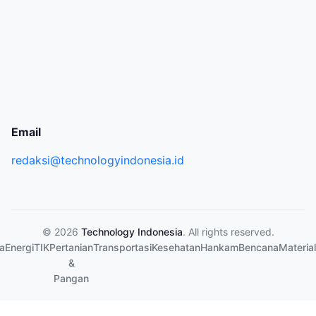
Email
redaksi@technologyindonesia.id
© 2026
Technology Indonesia
. All rights reserved.
a
Energi
TIK
Pertanian
Transportasi
Kesehatan
Hankam
Bencana
Material
&
Pangan