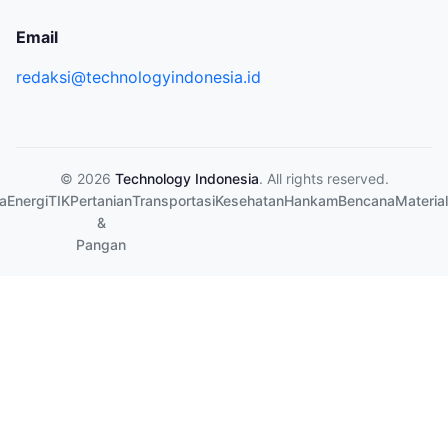
Email
redaksi@technologyindonesia.id
© 2026
Technology Indonesia
. All rights reserved.
a
Energi
TIK
Pertanian
Transportasi
Kesehatan
Hankam
Bencana
Material
&
Pangan