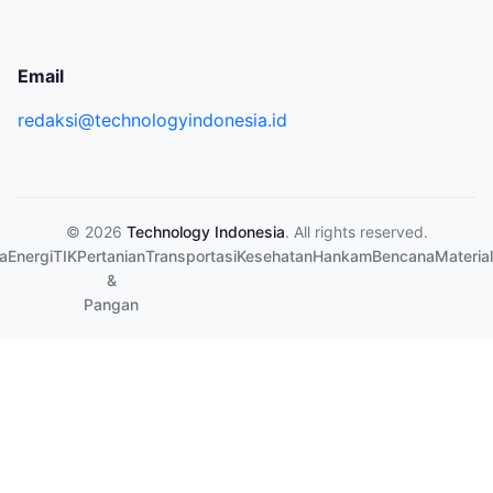
Email
redaksi@technologyindonesia.id
© 2026
Technology Indonesia
. All rights reserved.
a
Energi
TIK
Pertanian
Transportasi
Kesehatan
Hankam
Bencana
Material
&
Pangan