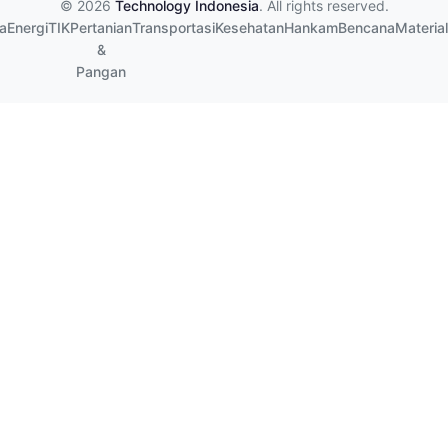
© 2026
Technology Indonesia
. All rights reserved.
a
Energi
TIK
Pertanian
Transportasi
Kesehatan
Hankam
Bencana
Material
&
Pangan