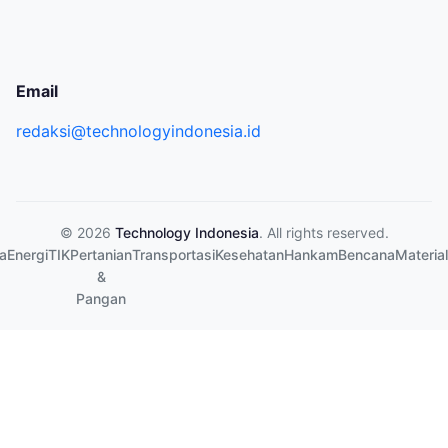
Email
redaksi@technologyindonesia.id
© 2026
Technology Indonesia
. All rights reserved.
a
Energi
TIK
Pertanian
Transportasi
Kesehatan
Hankam
Bencana
Material
&
Pangan