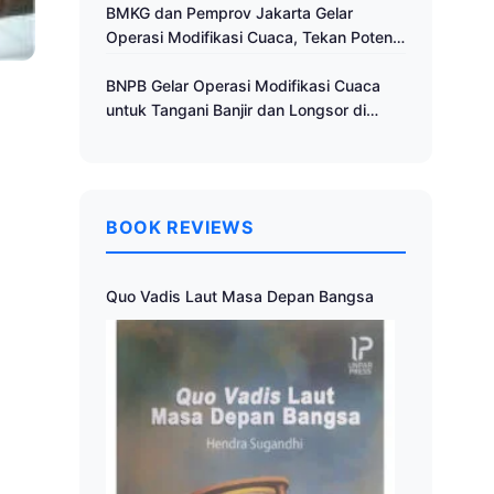
Cuaca
BMKG dan Pemprov Jakarta Gelar
Operasi Modifikasi Cuaca, Tekan Potensi
Bencana Hidrometeorologi
BNPB Gelar Operasi Modifikasi Cuaca
untuk Tangani Banjir dan Longsor di
Muria Raya
BOOK REVIEWS
Quo Vadis Laut Masa Depan Bangsa