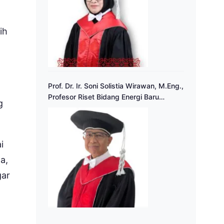
ih
Prof. Dr. Ir. Soni Solistia Wirawan, M.Eng.,
Profesor Riset Bidang Energi Baru
g
Terbarukan
i
a,
gar