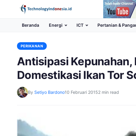
Channel
Youtube
Beranda
Energi
ICT
Pertanian & Panga
PERIKANAN
Antisipasi Kepunahan, B
Domestikasi Ikan Tor S
By
Setiyo Bardono
10 Februari 2015
2 min read