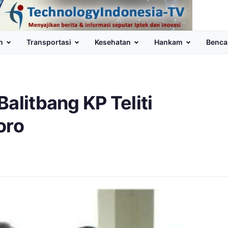
n
Transportasi
Kesehatan
Hankam
Benca
alitbang KP Teliti
oro