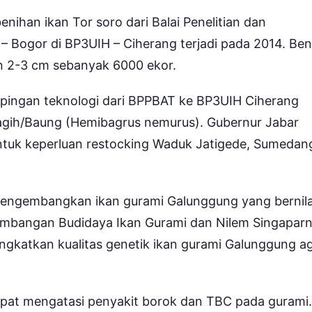
ihan ikan Tor soro dari Balai Penelitian dan
Bogor di BP3UIH – Ciherang terjadi pada 2014. Ben
n 2-3 cm sebanyak 6000 ekor.
pingan teknologi dari BPPBAT ke BP3UIH Ciherang
Tagih/Baung (Hemibagrus nemurus). Gubernur Jabar
untuk keperluan restocking Waduk Jatigede, Sumedan
 mengembangkan ikan gurami Galunggung yang bernila
embangan Budidaya Ikan Gurami dan Nilem Singaparn
ngkatkan kualitas genetik ikan gurami Galunggung a
dapat mengatasi penyakit borok dan TBC pada gurami.