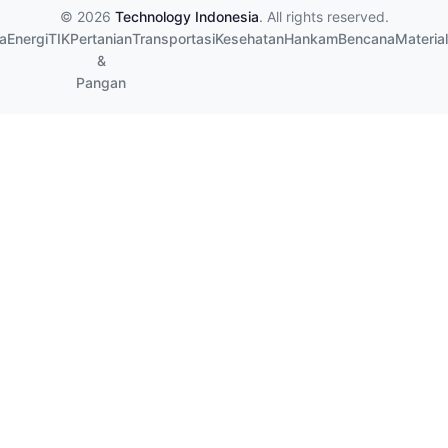
© 2026
Technology Indonesia
. All rights reserved.
a
Energi
TIK
Pertanian
Transportasi
Kesehatan
Hankam
Bencana
Material
&
Pangan