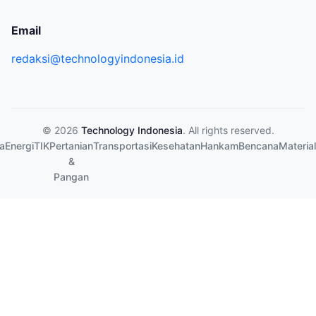
Email
redaksi@technologyindonesia.id
© 2026
Technology Indonesia
. All rights reserved.
a
Energi
TIK
Pertanian
Transportasi
Kesehatan
Hankam
Bencana
Material
&
Pangan