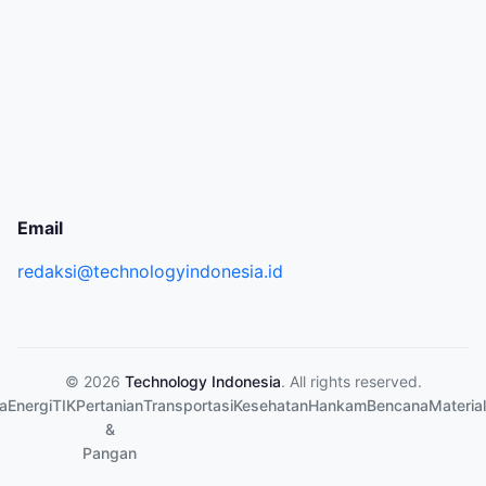
Email
redaksi@technologyindonesia.id
© 2026
Technology Indonesia
. All rights reserved.
a
Energi
TIK
Pertanian
Transportasi
Kesehatan
Hankam
Bencana
Material
&
Pangan