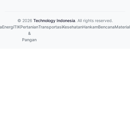
© 2026
Technology Indonesia
. All rights reserved.
a
Energi
TIK
Pertanian
Transportasi
Kesehatan
Hankam
Bencana
Material
&
Pangan