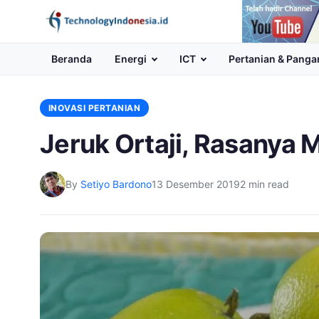
Channel
Youtube
Beranda
Energi
ICT
Pertanian & Panga
INOVASI PERTANIAN
Jeruk Ortaji, Rasanya M
By
Setiyo Bardono
13 Desember 2019
2 min read