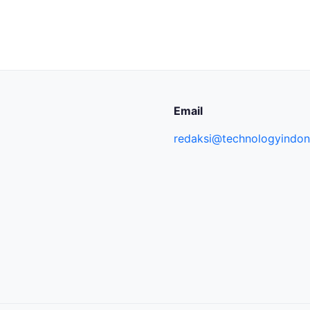
Email
redaksi@technologyindone