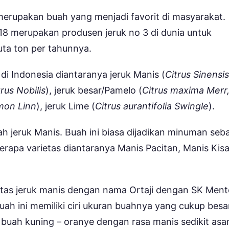
merupakan buah yang menjadi favorit di masyarakat.
18 merupakan produsen jeruk no 3 di dunia untuk
uta ton per tahunnya.
di Indonesia diantaranya jeruk Manis (
Citrus Sinensis
trus Nobilis
), jeruk besar/Pamelo (
Citrus maxima Merr
imon Linn
), jeruk Lime (
Citrus aurantifolia Swingle
).
h jeruk Manis. Buah ini biasa dijadikan minuman seb
rapa varietas diantaranya Manis Pacitan, Manis Kisa
etas jeruk manis dengan nama Ortaji dengan SK Ment
uah ini memiliki ciri ukuran buahnya yang cukup besa
t buah kuning – oranye dengan rasa manis sedikit asa