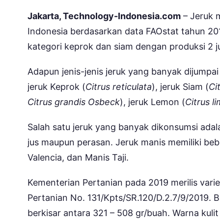
Jakarta, Technology-Indonesia.com
– Jeruk 
Indonesia berdasarkan data FAOstat tahun 20
kategori keprok dan siam dengan produksi 2 j
Adapun jenis-jenis jeruk yang banyak dijumpai 
jeruk Keprok (
Citrus reticulata
), jeruk Siam (
Ci
Citrus grandis Osbeck
), jeruk Lemon (
Citrus l
Salah satu jeruk yang banyak dikonsumsi adala
jus maupun perasan. Jeruk manis memiliki bebe
Valencia, dan Manis Taji.
Kementerian Pertanian pada 2019 merilis vari
Pertanian No. 131/Kpts/SR.120/D.2.7/9/2019. B
berkisar antara 321 – 508 gr/buah. Warna kuli