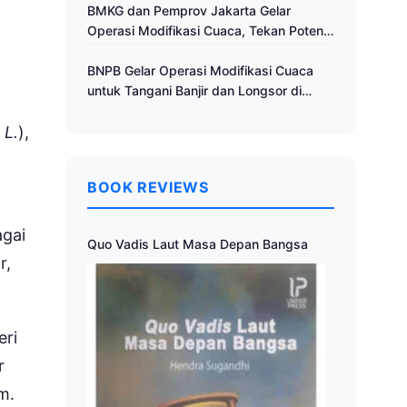
Cuaca
BMKG dan Pemprov Jakarta Gelar
Operasi Modifikasi Cuaca, Tekan Potensi
Bencana Hidrometeorologi
BNPB Gelar Operasi Modifikasi Cuaca
untuk Tangani Banjir dan Longsor di
Muria Raya
 L.
),
,
BOOK REVIEWS
agai
Quo Vadis Laut Masa Depan Bangsa
r,
eri
r
m.