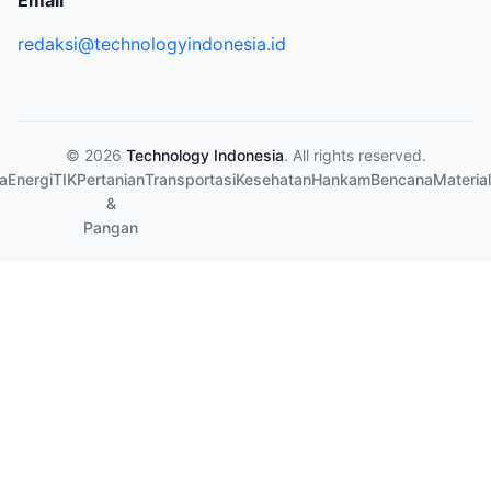
Email
redaksi@technologyindonesia.id
© 2026
Technology Indonesia
. All rights reserved.
a
Energi
TIK
Pertanian
Transportasi
Kesehatan
Hankam
Bencana
Material
&
Pangan