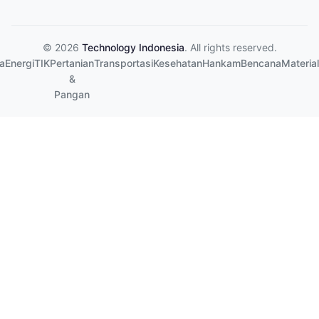
© 2026
Technology Indonesia
. All rights reserved.
a
Energi
TIK
Pertanian
Transportasi
Kesehatan
Hankam
Bencana
Material
&
Pangan