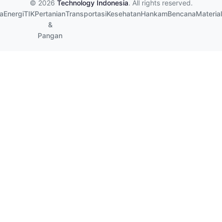
© 2026
Technology Indonesia
. All rights reserved.
a
Energi
TIK
Pertanian
Transportasi
Kesehatan
Hankam
Bencana
Material
&
Pangan