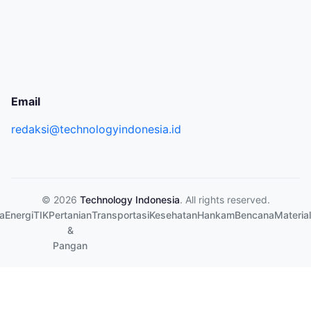
Email
redaksi@technologyindonesia.id
© 2026
Technology Indonesia
. All rights reserved.
a
Energi
TIK
Pertanian
Transportasi
Kesehatan
Hankam
Bencana
Material
&
Pangan