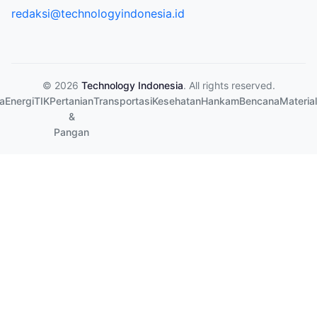
redaksi@technologyindonesia.id
© 2026
Technology Indonesia
. All rights reserved.
a
Energi
TIK
Pertanian
Transportasi
Kesehatan
Hankam
Bencana
Material
&
Pangan