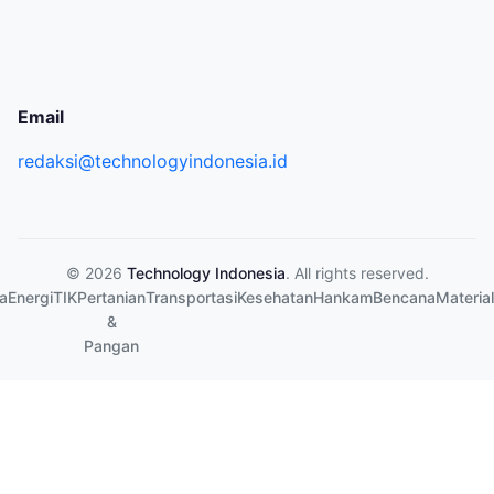
Email
redaksi@technologyindonesia.id
© 2026
Technology Indonesia
. All rights reserved.
a
Energi
TIK
Pertanian
Transportasi
Kesehatan
Hankam
Bencana
Material
&
Pangan