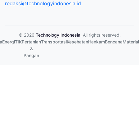
redaksi@technologyindonesia.id
© 2026
Technology Indonesia
. All rights reserved.
a
Energi
TIK
Pertanian
Transportasi
Kesehatan
Hankam
Bencana
Material
&
Pangan