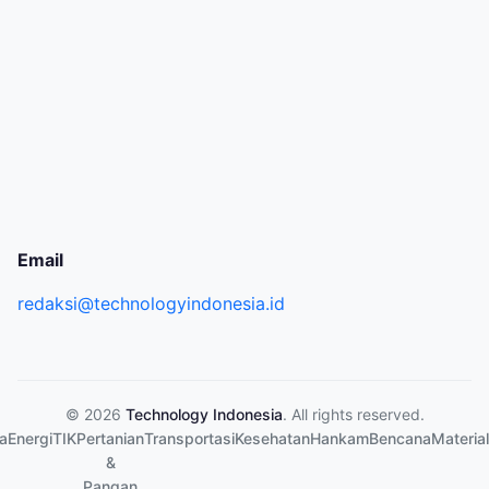
Email
redaksi@technologyindonesia.id
© 2026
Technology Indonesia
. All rights reserved.
a
Energi
TIK
Pertanian
Transportasi
Kesehatan
Hankam
Bencana
Material
&
Pangan