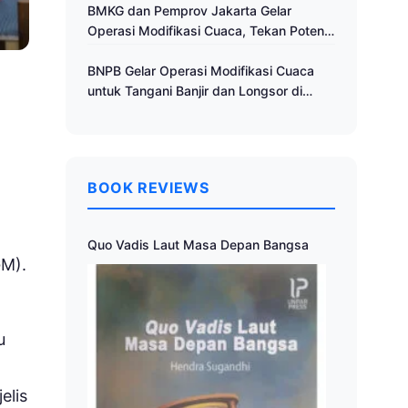
Cuaca
BMKG dan Pemprov Jakarta Gelar
Operasi Modifikasi Cuaca, Tekan Potensi
Bencana Hidrometeorologi
BNPB Gelar Operasi Modifikasi Cuaca
untuk Tangani Banjir dan Longsor di
Muria Raya
BOOK REVIEWS
Quo Vadis Laut Masa Depan Bangsa
GM).
u
elis