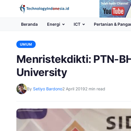
Channel
Youtube
Beranda
Energi
ICT
Pertanian & Panga
UMUM
Menristekdikti: PTN-BH
University
By
Setiyo Bardono
2 April 2019
2 min read