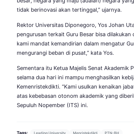
besar, negara yang maju (adalah) negara yang 
tidak berinovasi akan tertinggal,” ujarnya.
Rektor Universitas Diponegoro, Yos Johan Ut
pengurusan terkait Guru Besar bisa dilakukan
kami mandat kemandirian dalam mengatur Guru 
mengurangi beban di pusat,” kata Yos.
Sementara itu Ketua Majelis Senat Akademik 
selama dua hari ini mampu menghasilkan kebi
Kemenristekdikti. “Kami usulkan kenaikan jaba
atas kebebasan otonom akademik yang diberika
Sepuluh Nopember (ITS) ini.
Tags:
Leading University
Menristekdikti
PTN-BH