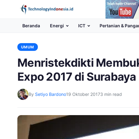
Channel
Youtube
Beranda
Energi
ICT
Pertanian & Panga
UMUM
Menristekdikti Membuka
Expo 2017 di Surabaya
By
Setiyo Bardono
19 Oktober 2017
3 min read