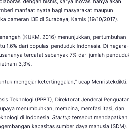
laborasi dengan bisnis, karya inovasi hanya akan
memberi manfaat nyata bagi masyarakat maupun
uka pameran I3E di Surabaya, Kamis (19/10/2017).
 Menengah (KUKM, 2016) menunjukkan, pertumbuhan
itu 1,6% dari populasi penduduk Indonesia. Di negara-
ausahanya tercatat sebanyak 7% dari jumlah pendudu
Vietnam 3,3%.
untuk mengejar ketertinggalan,” ucap Menristekdikti.
asis Teknologi (PPBT), Direktorat Jenderal Penguata
berupaya menumbuhkan, membina, memfasilitasi, dan
nologi di Indonesia.
Startup
tersebut mendapatkan
engembangan kapasitas sumber daya manusia (SDM).