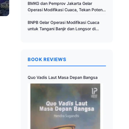
Cuaca
BMKG dan Pemprov Jakarta Gelar
Operasi Modifikasi Cuaca, Tekan Potensi
Bencana Hidrometeorologi
BNPB Gelar Operasi Modifikasi Cuaca
untuk Tangani Banjir dan Longsor di
Muria Raya
BOOK REVIEWS
Quo Vadis Laut Masa Depan Bangsa