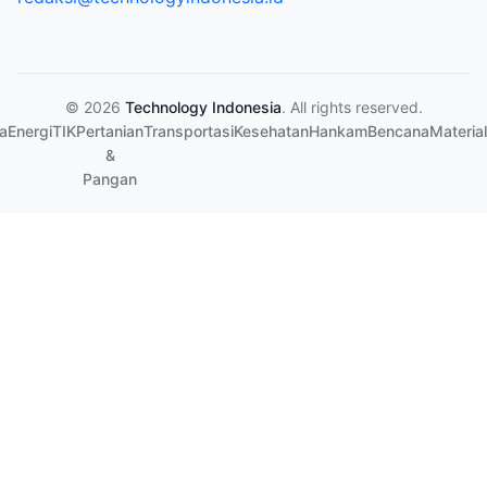
© 2026
Technology Indonesia
. All rights reserved.
a
Energi
TIK
Pertanian
Transportasi
Kesehatan
Hankam
Bencana
Material
&
Pangan