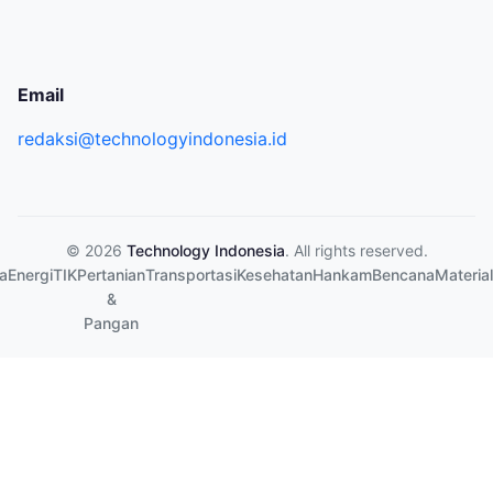
Email
redaksi@technologyindonesia.id
© 2026
Technology Indonesia
. All rights reserved.
a
Energi
TIK
Pertanian
Transportasi
Kesehatan
Hankam
Bencana
Material
&
Pangan