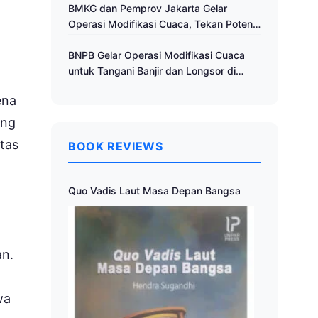
Cuaca
BMKG dan Pemprov Jakarta Gelar
Operasi Modifikasi Cuaca, Tekan Potensi
Bencana Hidrometeorologi
BNPB Gelar Operasi Modifikasi Cuaca
untuk Tangani Banjir dan Longsor di
Muria Raya
ena
ing
tas
BOOK REVIEWS
Quo Vadis Laut Masa Depan Bangsa
an.
wa