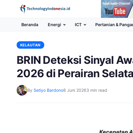
Channel
Youtube
Beranda
Energi
ICT
Pertanian & Panga
KELAUTAN
BRIN Deteksi Sinyal A
2026 di Perairan Selat
By
Setiyo Bardono
8 Juni 2026
3 min read