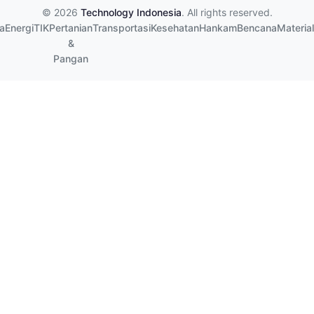
© 2026
Technology Indonesia
. All rights reserved.
a
Energi
TIK
Pertanian
Transportasi
Kesehatan
Hankam
Bencana
Material
&
Pangan