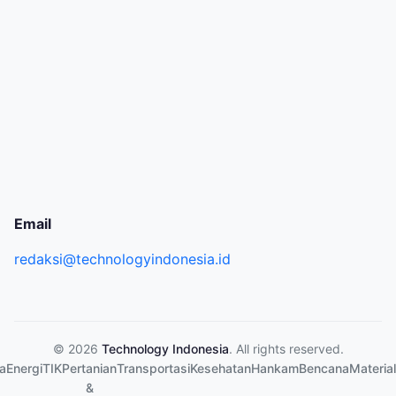
Email
redaksi@technologyindonesia.id
© 2026
Technology Indonesia
. All rights reserved.
a
Energi
TIK
Pertanian
Transportasi
Kesehatan
Hankam
Bencana
Material
&