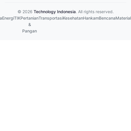
© 2026
Technology Indonesia
. All rights reserved.
a
Energi
TIK
Pertanian
Transportasi
Kesehatan
Hankam
Bencana
Material
&
Pangan