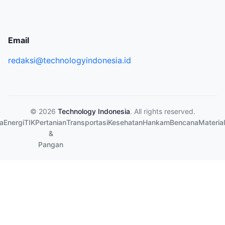
Email
redaksi@technologyindonesia.id
© 2026
Technology Indonesia
. All rights reserved.
a
Energi
TIK
Pertanian
Transportasi
Kesehatan
Hankam
Bencana
Material
&
Pangan