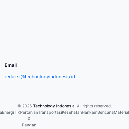
Email
redaksi@technologyindonesia.id
© 2026
Technology Indonesia
. All rights reserved.
a
Energi
TIK
Pertanian
Transportasi
Kesehatan
Hankam
Bencana
Material
&
Pangan