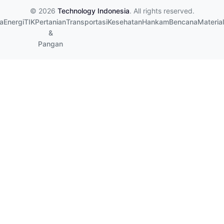
© 2026
Technology Indonesia
. All rights reserved.
a
Energi
TIK
Pertanian
Transportasi
Kesehatan
Hankam
Bencana
Material
&
Pangan