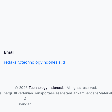
Email
redaksi@technologyindonesia.id
© 2026
Technology Indonesia
. All rights reserved.
a
Energi
TIK
Pertanian
Transportasi
Kesehatan
Hankam
Bencana
Material
&
Pangan