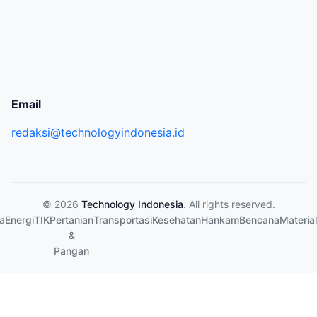
Email
redaksi@technologyindonesia.id
© 2026
Technology Indonesia
. All rights reserved.
a
Energi
TIK
Pertanian
Transportasi
Kesehatan
Hankam
Bencana
Material
&
Pangan