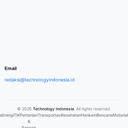
Email
redaksi@technologyindonesia.id
© 2026
Technology Indonesia
. All rights reserved.
a
Energi
TIK
Pertanian
Transportasi
Kesehatan
Hankam
Bencana
Material
&
Pangan