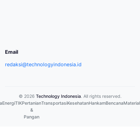
Email
redaksi@technologyindonesia.id
© 2026
Technology Indonesia
. All rights reserved.
a
Energi
TIK
Pertanian
Transportasi
Kesehatan
Hankam
Bencana
Material
&
Pangan