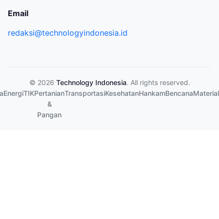
Email
redaksi@technologyindonesia.id
© 2026
Technology Indonesia
. All rights reserved.
a
Energi
TIK
Pertanian
Transportasi
Kesehatan
Hankam
Bencana
Material
&
Pangan