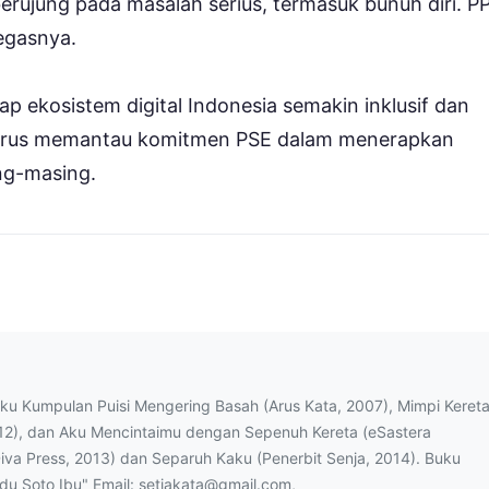
rujung pada masalah serius, termasuk bunuh diri. P
tegasnya.
 ekosistem digital Indonesia semakin inklusif dan
terus memantau komitmen PSE dalam menerapkan
g-masing.
uku Kumpulan Puisi Mengering Basah (Arus Kata, 2007), Mimpi Keret
12), dan Aku Mencintaimu dengan Sepenuh Kereta (eSastera
Diva Press, 2013) dan Separuh Kaku (Penerbit Senja, 2014). Buku
ndu Soto Ibu" Email: setiakata@gmail.com,