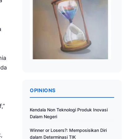
a
a
nia
uda
OPINIONS
,”
Kendala Non Teknologi Produk Inovasi
Dalam Negeri
Winner or Losers?: Memposisikan Diri
,
dalam Determinasi TIK