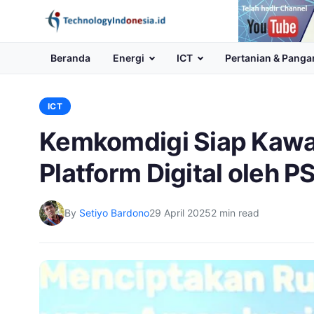
Channel
Youtube
Beranda
Energi
ICT
Pertanian & Panga
ICT
Kemkomdigi Siap Kawal
Platform Digital oleh P
By
Setiyo Bardono
29 April 2025
2 min read