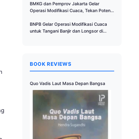
Cuaca
BMKG dan Pemprov Jakarta Gelar
Operasi Modifikasi Cuaca, Tekan Potensi
Bencana Hidrometeorologi
BNPB Gelar Operasi Modifikasi Cuaca
untuk Tangani Banjir dan Longsor di
Muria Raya
BOOK REVIEWS
n
Quo Vadis Laut Masa Depan Bangsa
ng