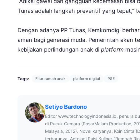
“Adiksi gawai dan gangguan kecemasan bisa be
Tunas adalah langkah preventif yang tepat,” 
Dengan adanya PP Tunas, Kemkomdigi berharap
aman bagi generasi muda. Pemerintah akan 
kebijakan perlindungan anak di
platform
masin
Tags:
Fitur ramah anak
platform digital
PSE
Setiyo Bardono
Editor www.technologyindonesia.id, penulis b
di Pucuk Cemara (PasarMalam Production, 20
Malaysia, 2012). Novel karyanya: Koin Cinta (
terbarunya, Antologi Puisi Kuliner "Rempah Ri