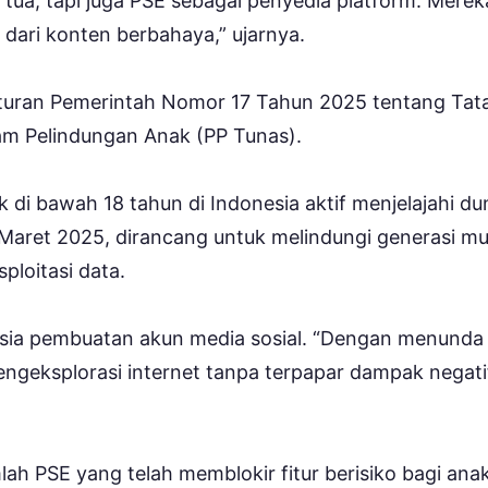
 tua, tapi juga PSE sebagai penyedia platform. Merek
 dari konten berbahaya,” ujarnya.
aturan Pemerintah Nomor 17 Tahun 2025 tentang Tat
lam Pelindungan Anak (PP Tunas).
 di bawah 18 tahun di Indonesia aktif menjelajahi du
8 Maret 2025, dirancang untuk melindungi generasi m
sploitasi data.
usia pembuatan akun media sosial. “Dengan menunda
engeksplorasi internet tanpa terpapar dampak negatif
h PSE yang telah memblokir fitur berisiko bagi anak