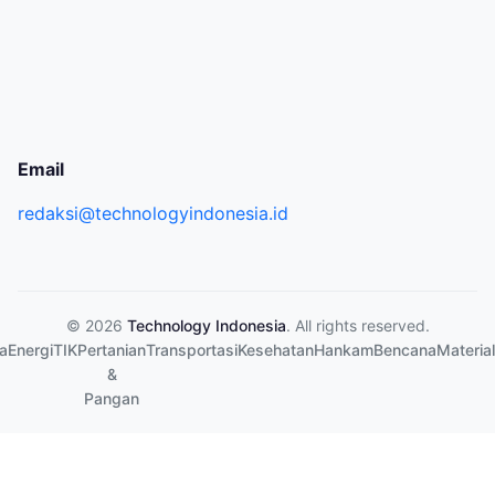
Email
redaksi@technologyindonesia.id
© 2026
Technology Indonesia
. All rights reserved.
a
Energi
TIK
Pertanian
Transportasi
Kesehatan
Hankam
Bencana
Material
&
Pangan