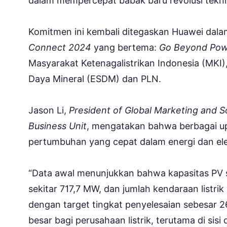
dalam mempercepat babak baru revolusi teknis
Komitmen ini kembali ditegaskan Huawei dala
Connect 2024
yang bertema:
Go Beyond Powe
Masyarakat Ketenagalistrikan Indonesia (MKI
Daya Mineral (ESDM) dan PLN.
Jason Li,
President of Global Marketing and So
Business Unit
, mengatakan bahwa berbagai u
pertumbuhan yang cepat dalam energi dan elekt
“Data awal menunjukkan bahwa kapasitas PV s
sekitar 717,7 MW, dan jumlah kendaraan listrik
dengan target tingkat penyelesaian sebesar 
besar bagi perusahaan listrik, terutama di sisi d