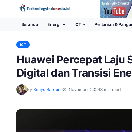
Channel
Youtube
Beranda
Energi
ICT
Pertanian & Panga
ICT
Huawei Percepat Laju 
Digital dan Transisi En
By
Setiyo Bardono
22 November 2024
3 min read