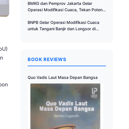
Cuaca
BMKG dan Pemprov Jakarta Gelar
Operasi Modifikasi Cuaca, Tekan Potensi
Bencana Hidrometeorologi
BNPB Gelar Operasi Modifikasi Cuaca
untuk Tangani Banjir dan Longsor di
Muria Raya
oU)
an
BOOK REVIEWS
Quo Vadis Laut Masa Depan Bangsa
rbon